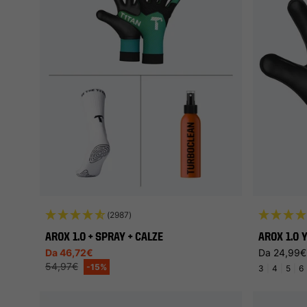
(2987)
AROX 1.0 + SPRAY + CALZE
AROX 1.0 
Prezzo di vendita
Prezzo di l
Da 46,72€
Da 24,99€
Prezzo di listino
54,97€
-15%
3
|
4
|
5
|
6