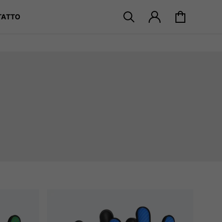
 →
TATTO
Cerca prodotti
Accedi
Carrello