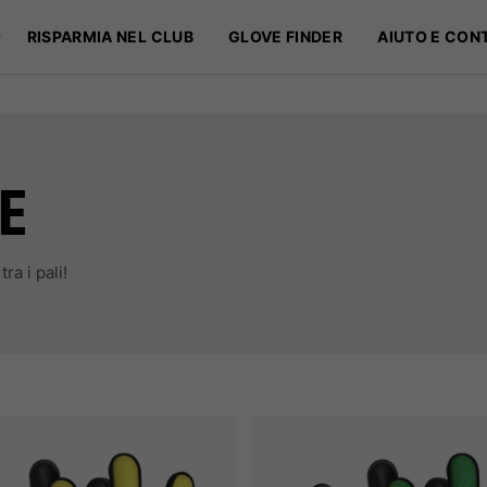
 Per gli eroi di domani 🧒 - 🧤Guanti Kids con il tuo design da 49,99€
RISPARMIA NEL CLUB
GLOVE FINDER
AIUTO E CON
E
ra i pali!