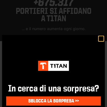
+675.317
PORTIERI SI AFFIDANO
A T1TAN
... e il numero aumenta ogni giorno.
CURA DEI GUANTI
IN MODO CHE POSSIATE GODERNE A LUNGO
In cerca di una sorpresa?
SBLOCCA LA SORPRESA >>