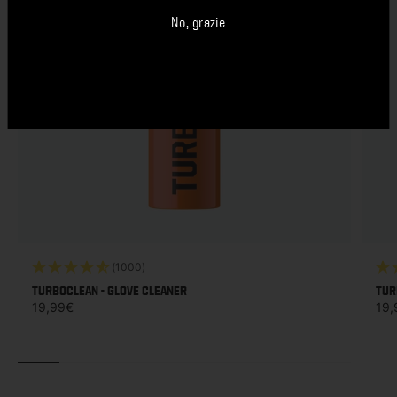
No, grazie
(1000)
TURBOCLEAN - GLOVE CLEANER
TUR
Prezzo di listino
Prez
19,99€
19,