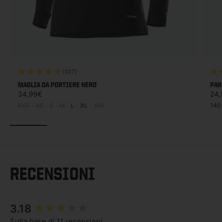
(107)
MAGLIA DA PORTIERE NERO
PAN
Prezzo di listino
Prez
34,99€
24,
XXS
|
XS
|
S
|
M
|
L
|
XL
|
XXL
140
RECENSIONI
New content loaded
3.18
Sulla base di 11 recensioni