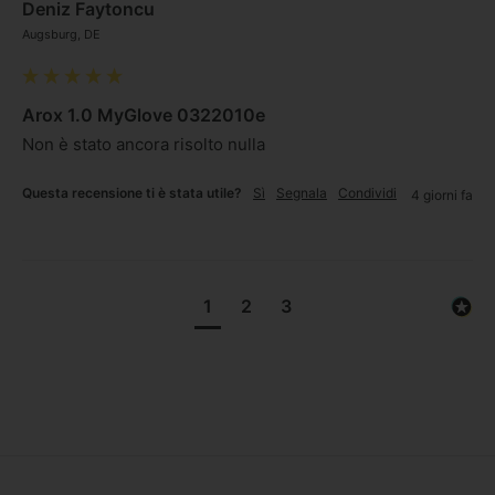
Deniz Faytoncu
Augsburg, DE
Arox 1.0 MyGlove 0322010e
Non è stato ancora risolto nulla 
Questa recensione ti è stata utile?
Sì
Segnala
Condividi
4 giorni fa
1
2
3