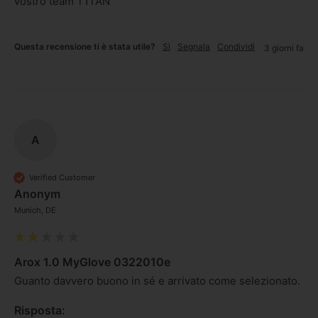
vostro team T1TAN
Questa recensione ti è stata utile?
Sì
Segnala
Condividi
3 giorni fa
A
Verified Customer
Anonym
Munich, DE
Arox 1.0 MyGlove 0322010e
Guanto davvero buono in sé e arrivato come selezionato. 
Risposta: