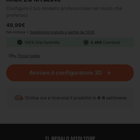
Configura il tuo modello professionale nel modo che
preferisci.
Prezzo di listino
49,99€
IVA inclusa +
Spedizione gratuita a partire da 100€
100% Grip Garantito
2,49€
Cashback
Trova taglia
Avviare il configuratore 3D
Ordina ora e riceverai il prodotto in
4-6
settimane.
IL REGALO MIGLIORE