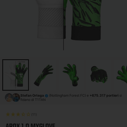
Stefan Ortega
(Nottingham Forest FC) e
+675.317 portieri
si
fidano di T1TAN
(11)
AROX 1.0 MYGLOVE