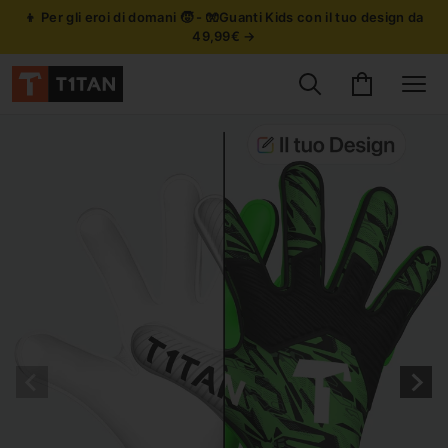
👦 Per gli eroi di domani 🧒 - 🧤Guanti Kids con il tuo design da
49,99€ →
Cerca prodotti
Carrello
Site