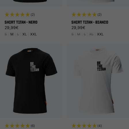
(2)
(2)
SHIRT T1TAN - NERO
SHIRT T1TAN - BIANCO
Prezzo di listino
Prezzo di listino
29,99€
29,99€
S
|
M
|
L
|
XL
|
XXL
S
|
M
|
L
|
XL
|
XXL
(6)
(4)