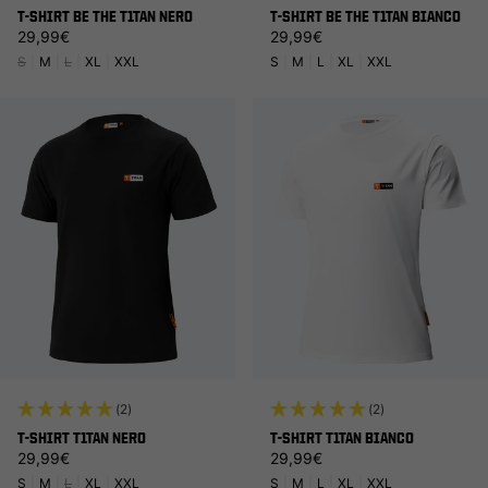
T-SHIRT BE THE T1TAN NERO
T-SHIRT BE THE T1TAN BIANCO
Prezzo di listino
Prezzo di listino
29,99€
29,99€
S
|
M
|
L
|
XL
|
XXL
S
|
M
|
L
|
XL
|
XXL
(2)
(2)
T-SHIRT T1TAN NERO
T-SHIRT T1TAN BIANCO
Prezzo di listino
Prezzo di listino
29,99€
29,99€
S
|
M
|
L
|
XL
|
XXL
S
|
M
|
L
|
XL
|
XXL