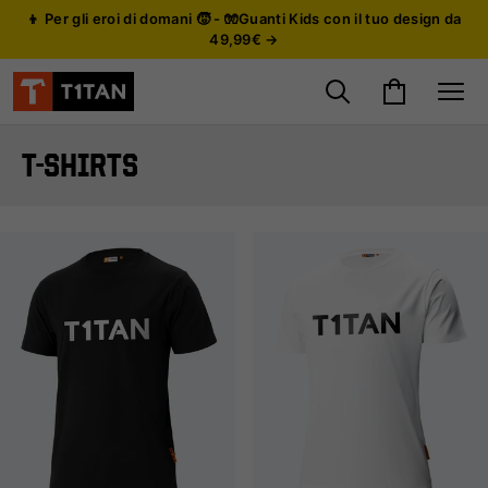
👦 Per gli eroi di domani 🧒 - 🧤Guanti Kids con il tuo design da
49,99€ →
Cerca prodotti
Carrello
Site
T-SHIRTS