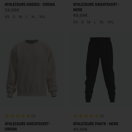
ATHLEISURE HOODIE - CREMA
ATHLEISURE SWEATSHIRT -
Prezzo di listino
NERO
59,99€
Prezzo di listino
49,99€
XS
|
S
|
M
|
L
|
XL
|
XXL
XS
|
S
|
M
|
L
|
XL
|
XXL
(2)
(3)
ATHLEISURE SWEATSHIRT -
ATHLEISURE PANTS - NERO
CREMA
Prezzo di listino
49,99€