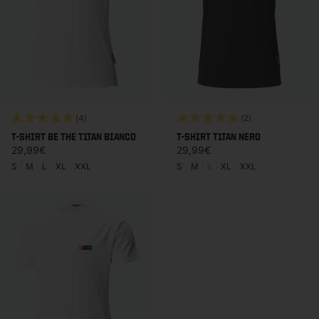
(4)
(2)
T-SHIRT BE THE T1TAN BIANCO
T-SHIRT T1TAN NERO
Prezzo di listino
Prezzo di listino
29,99€
29,99€
S
|
M
|
L
|
XL
|
XXL
S
|
M
|
L
|
XL
|
XXL