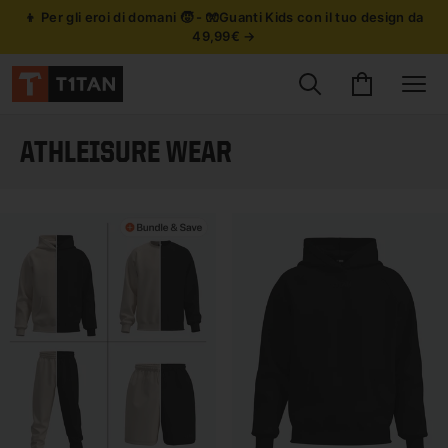
👦 Per gli eroi di domani 🧒 - 🧤Guanti Kids con il tuo design da
49,99€ →
Cerca prodotti
Carrello
Site
ATHLEISURE WEAR