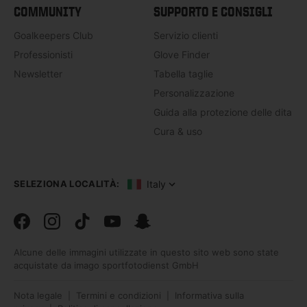
COMMUNITY
SUPPORTO E CONSIGLI
Goalkeepers Club
Servizio clienti
Professionisti
Glove Finder
Newsletter
Tabella taglie
Personalizzazione
Guida alla protezione delle dita
Cura & uso
Italy
SELEZIONA LOCALITÀ:
Facebook
Instagram
TikTok
TikTok
Snapchat
Alcune delle immagini utilizzate in questo sito web sono state
acquistate da imago sportfotodienst GmbH
Nota legale
Termini e condizioni
Informativa sulla
|
|