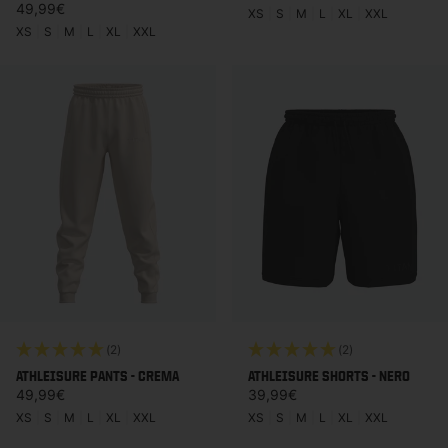
Prezzo di listino
49,99€
XS
|
S
|
M
|
L
|
XL
|
XXL
XS
|
S
|
M
|
L
|
XL
|
XXL
(2)
(2)
ATHLEISURE PANTS - CREMA
ATHLEISURE SHORTS - NERO
Prezzo di listino
Prezzo di listino
49,99€
39,99€
XS
|
S
|
M
|
L
|
XL
|
XXL
XS
|
S
|
M
|
L
|
XL
|
XXL