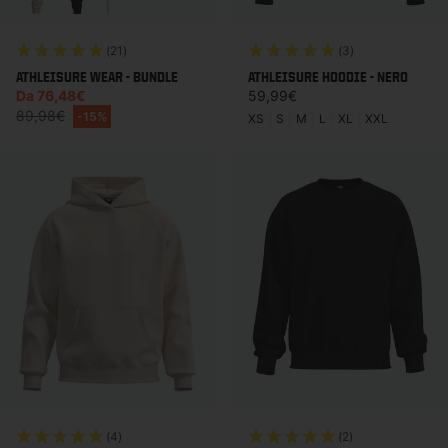
(21)
(3)
ATHLEISURE WEAR - BUNDLE
ATHLEISURE HOODIE - NERO
Prezzo di vendita
Prezzo di listino
Da 76,48€
59,99€
Prezzo di listino
89,98€
-15%
XS
|
S
|
M
|
L
|
XL
|
XXL
(4)
(2)