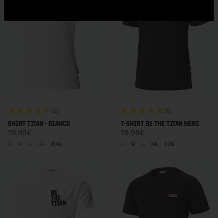
(2)
(6)
SHIRT T1TAN - BIANCO
T-SHIRT BE THE T1TAN NERO
Prezzo di listino
Prezzo di listino
29,99€
29,99€
S
|
M
|
L
|
XL
|
XXL
S
|
M
|
L
|
XL
|
XXL