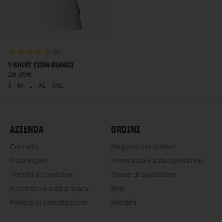
(2)
T-SHIRT T1TAN BIANCO
Prezzo di listino
29,99€
S
|
M
|
L
|
XL
|
XXL
AZIENDA
ORDINI
Contatto
Negozio per portieri
Nota legale
Informazioni sulla spedizione
Termini e condizioni
Spese di spedizione
Informativa sulla privacy
Resi
Politica di cancellazione
Reclami