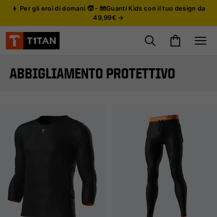
👦 Per gli eroi di domani 🧒 - 🧤Guanti Kids con il tuo design da
49,99€ →
Cerca prodotti
Carrello
Site
ABBIGLIAMENTO PROTETTIVO