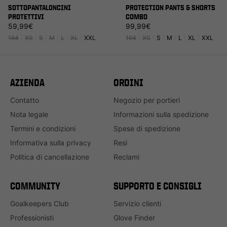
SOTTOPANTALONCINI
PROTECTION PANTS & SHORTS
PROTETTIVI
COMBO
Prezzo di listino
Prezzo di listino
59,99€
99,99€
164
|
XS
|
S
|
M
|
L
|
XL
|
XXL
164
|
XS
|
S
|
M
|
L
|
XL
|
XXL
AZIENDA
ORDINI
Contatto
Negozio per portieri
Nota legale
Informazioni sulla spedizione
Termini e condizioni
Spese di spedizione
Informativa sulla privacy
Resi
Politica di cancellazione
Reclami
COMMUNITY
SUPPORTO E CONSIGLI
Goalkeepers Club
Servizio clienti
Professionisti
Glove Finder