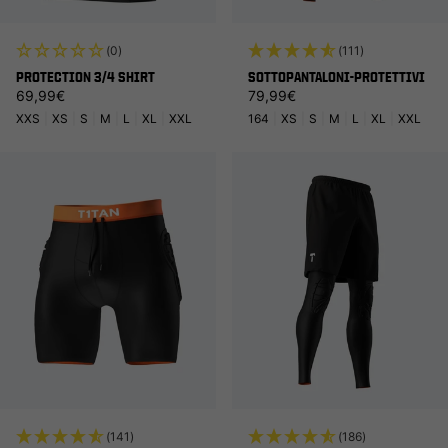
(0)
(111)
PROTECTION 3/4 SHIRT
SOTTOPANTALONI-PROTETTIVI
Prezzo di listino
Prezzo di listino
69,99€
79,99€
XXS
|
XS
|
S
|
M
|
L
|
XL
|
XXL
164
|
XS
|
S
|
M
|
L
|
XL
|
XXL
(141)
(186)