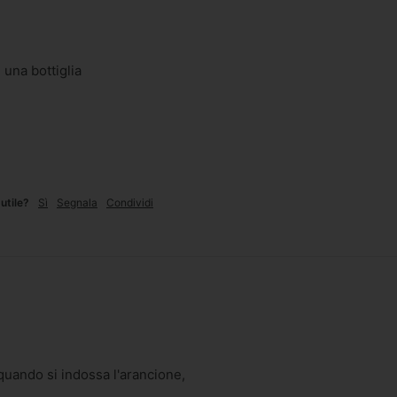
na bottiglia 
utile?
Sì
Segnala
Condividi
uando si indossa l'arancione, 