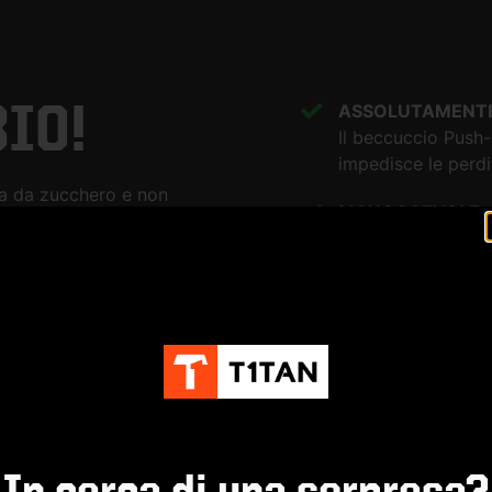
BIO!
ASSOLUTAMENTE
Il beccuccio Push-
impedisce le perdi
na da zucchero e non
MANOGGEVOLE
Grazie alla sua fo
modo sicuro e con
o push-pull rende la
ogni portiere ed
MENO CO2 + RIC
Dato che la canna
propria impronta e
utilizzati.
In cerca di una sorpresa?