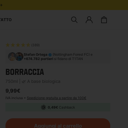
 →
TATTO
Cerca prodotti
Accedi
Carrello
(389)
Stefan Ortega
(Nottingham Forest FC) e
+674.782 portieri
si fidano di T1TAN
BORRACCIA
750ml | 🌿 A base biologica
Prezzo di listino
9,99€
IVA inclusa +
Spedizione gratuita a partire da 100€
0,49€
Cashback
Aggiungi al carrello