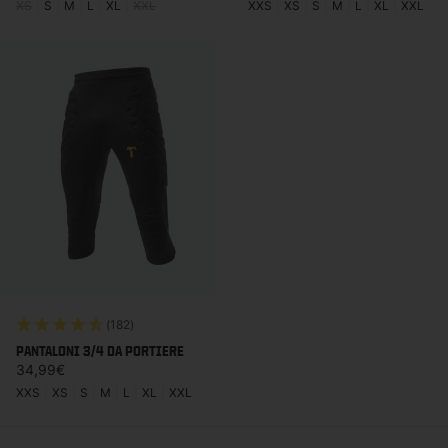
XS
|
S
|
M
|
L
|
XL
|
XXL
XXS
|
XS
|
S
|
M
|
L
|
XL
|
XXL
(182)
PANTALONI 3/4 DA PORTIERE
Prezzo di listino
34,99€
XXS
|
XS
|
S
|
M
|
L
|
XL
|
XXL