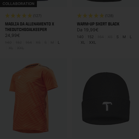
COLLABORATION
(127)
(128)
MAGLIA DA ALLENAMENTO X
WARM-UP SHIRT BLACK
THEDUTCHGOALKEEPER
Prezzo di listino
Da 19,99€
Prezzo di listino
24,99€
140
|
152
|
164
|
XS
|
S
|
M
|
L
140
|
152
|
164
|
XS
|
S
|
M
|
L
|
XL
|
XXL
|
XL
|
XXL