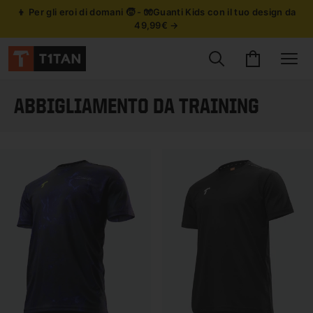
👦 Per gli eroi di domani 🧒 - 🧤Guanti Kids con il tuo design da
49,99€ →
Cerca prodotti
Carrello
Site
ABBIGLIAMENTO DA TRAINING