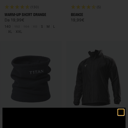
(130)
(5)
WARM-UP SHIRT ORANGE
BEANIE
Prezzo di listino
Prezzo di listino
Da 19,99€
19,99€
140
|
152
|
164
|
XS
|
S
|
M
|
L
|
XL
|
XXL
(61)
(16)