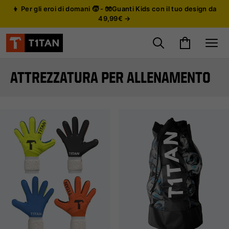
👦 Per gli eroi di domani 🧒 - 🧤Guanti Kids con il tuo design da
49,99€ →
Cerca prodotti
Carrello
Site
ATTREZZATURA PER ALLENAMENTO