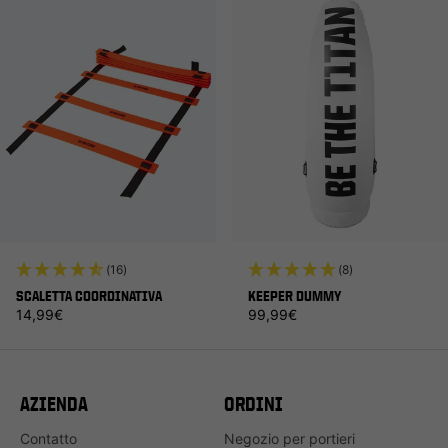
(16)
(8)
SCALETTA COORDINATIVA
KEEPER DUMMY
Prezzo di listino
Prezzo di listino
14,99€
99,99€
AZIENDA
ORDINI
Contatto
Negozio per portieri