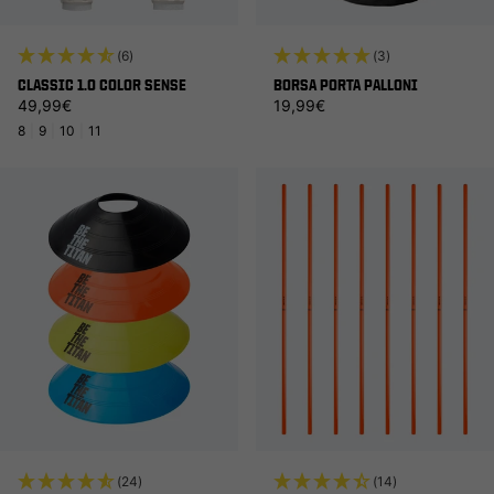
(6)
(3)
CLASSIC 1.0 COLOR SENSE
BORSA PORTA PALLONI
Prezzo di listino
Prezzo di listino
49,99€
19,99€
8
|
9
|
10
|
11
(24)
(14)