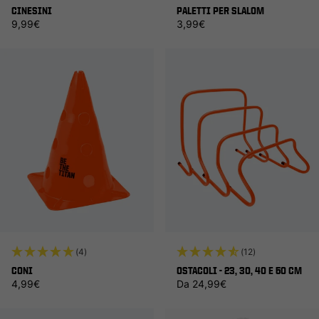
CINESINI
PALETTI PER SLALOM
Prezzo di listino
Prezzo di listino
9,99€
3,99€
(4)
(12)
CONI
OSTACOLI - 23, 30, 40 E 50 CM
Prezzo di listino
Prezzo di listino
4,99€
Da 24,99€