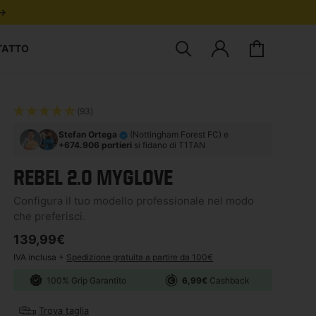
 →
TATTO
Cerca prodotti
Accedi
Carrello
(93)
Stefan Ortega
(Nottingham Forest FC) e
+674.906 portieri
si fidano di T1TAN
REBEL 2.0 MYGLOVE
Configura il tuo modello professionale nel modo
che preferisci.
Prezzo di listino
139,99€
IVA inclusa +
Spedizione gratuita a partire da 100€
100% Grip Garantito
6,99€
Cashback
Trova taglia