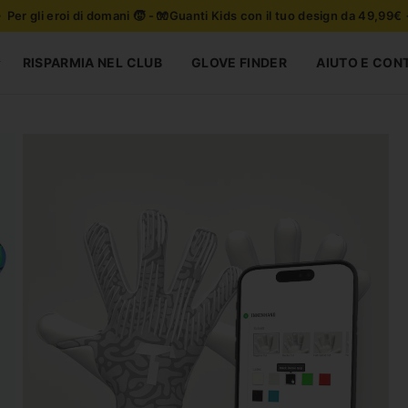
 Per gli eroi di domani 🧒 - 🧤Guanti Kids con il tuo design da 49,99€
RISPARMIA NEL CLUB
GLOVE FINDER
AIUTO E CON