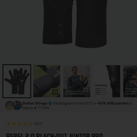
Stefan Ortega
(Nottingham Forest FC) e
+674.906 portieri
si
fidano di T1TAN
(997)
REBEL 2.0 BLACK-OUT JUNIOR PRO