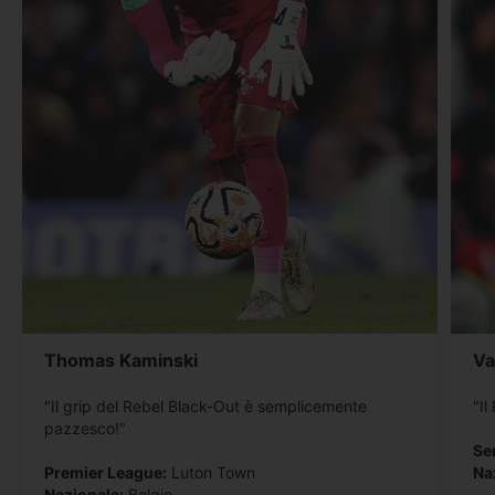
Thomas Kaminski
Va
"Il grip del Rebel Black-Out è semplicemente
"Il
pazzesco!"
Ser
Premier League:
Luton Town
Na
Nazionale:
Belgio