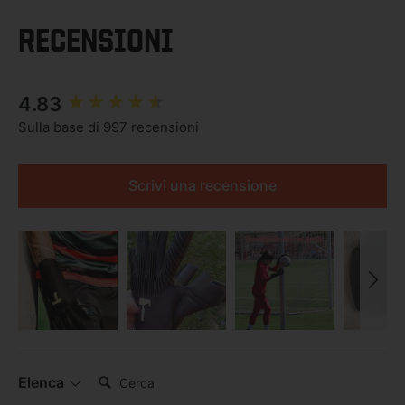
RECENSIONI
New content loaded
4.83
Sulla base di 997 recensioni
Scrivi una recensione
Cerca:
Elenca