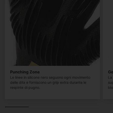
Punching Zone
Ge
Le linee in silicone nero seguono ogni movimento
La 
delle dita e forniscono un grip extra durante le
sup
respinte di pugno.
blo