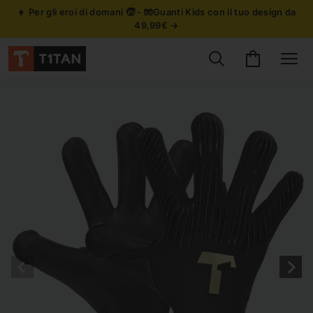
👦 Per gli eroi di domani 🧒 - 🧤Guanti Kids con il tuo design da
49,99€ →
Cerca prodotti
Carrello
Site