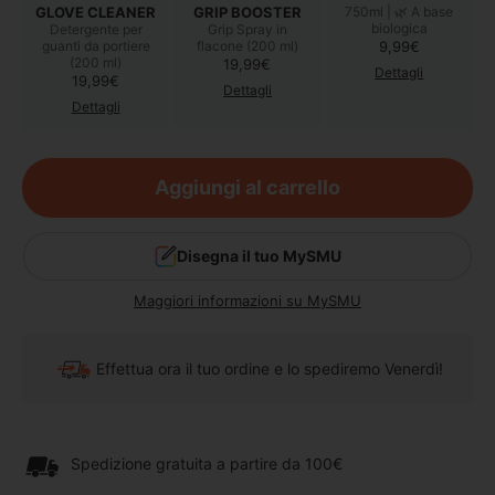
GLOVE CLEANER
GRIP BOOSTER
750ml | 🌿 A base
biologica
Detergente per
Grip Spray in
Prezzo di listino
guanti da portiere
flacone (200 ml)
9,99€
(200 ml)
Prezzo di listino
19,99€
Dettagli
Prezzo di listino
19,99€
Dettagli
Dettagli
Aggiungi al carrello
Disegna il tuo MySMU
Maggiori informazioni su MySMU
Effettua ora il tuo ordine e lo spediremo Venerdì!
Spedizione gratuita a partire da 100€