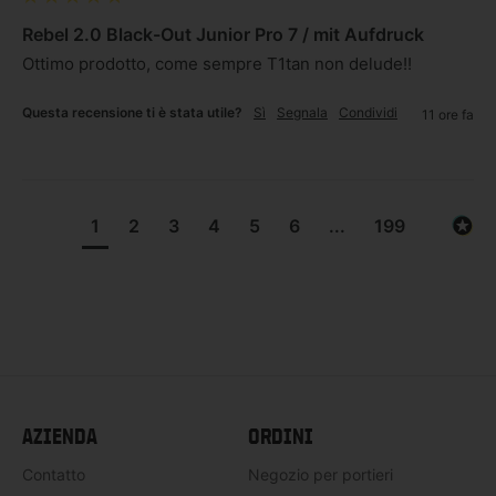
Rebel 2.0 Black-Out Junior Pro 7 / mit Aufdruck
Ottimo prodotto, come sempre T1tan non delude!! 
Questa recensione ti è stata utile?
Sì
Segnala
Condividi
11 ore fa
1
2
3
4
5
6
...
199
AZIENDA
ORDINI
Contatto
Negozio per portieri