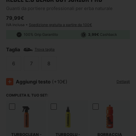
Guanti da portiere professionali per erba naturale
Prezzo di listino
79,99€
IVA inclusa +
Spedizione gratuita a partire da 100€
100% Grip Garantito
3,99€
Cashback
Taglia
Trova taglia
6
7
8
Aggiungi testo
(+10€)
Dettagli
COMPLETA IL TUO SET:
TURBOCLEAN -
TURBOGLU -
BORRACCIA