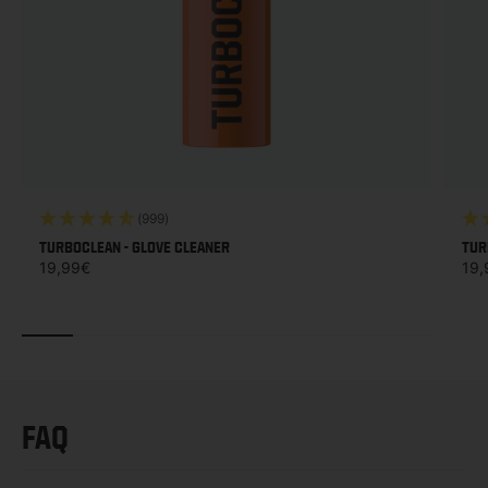
(999)
TURBOCLEAN - GLOVE CLEANER
TUR
Prezzo di listino
Prez
19,99€
19,
FAQ