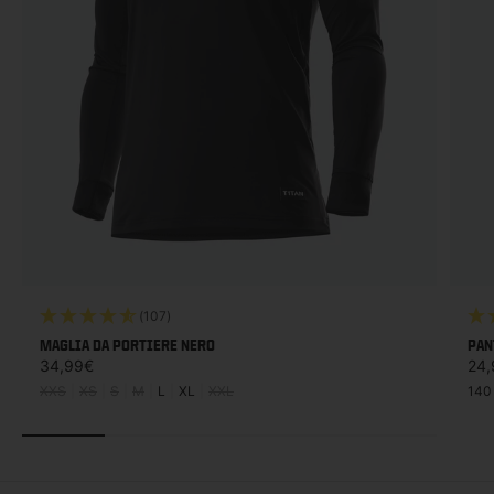
(107)
MAGLIA DA PORTIERE NERO
PAN
Prezzo di listino
Prez
34,99€
24,
XXS
|
XS
|
S
|
M
|
L
|
XL
|
XXL
140