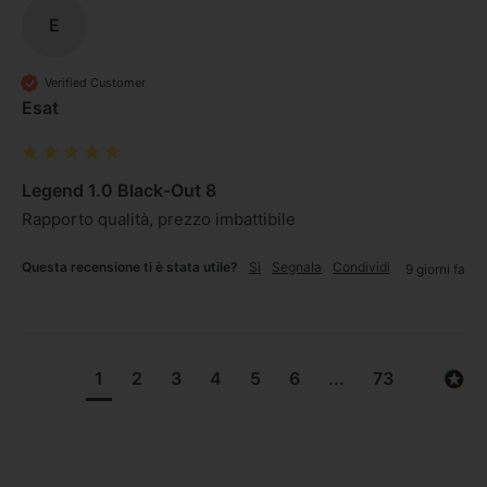
E
Verified Customer
Esat
Legend 1.0 Black-Out 8
Rapporto qualità, prezzo imbattibile
Questa recensione ti è stata utile?
Sì
Segnala
Condividi
9 giorni fa
1
2
3
4
5
6
...
73