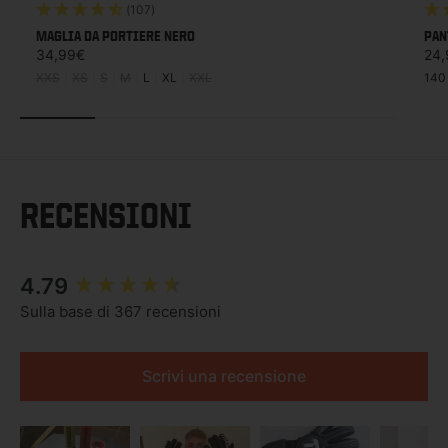
(107)
MAGLIA DA PORTIERE NERO
PAN
Prezzo di listino
Prez
34,99€
24,
XXS
|
XS
|
S
|
M
|
L
|
XL
|
XXL
140
RECENSIONI
New content loaded
4.79
Sulla base di 367 recensioni
Scrivi una recensione