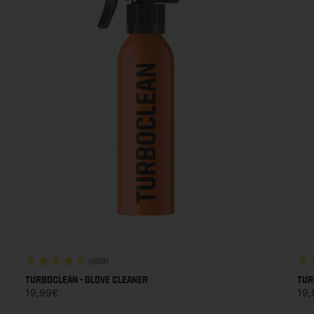
(998)
TURBOCLEAN - GLOVE CLEANER
TUR
Prezzo di listino
Prez
19,99€
19,