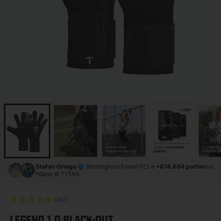
Stefan Ortega
(Nottingham Forest FC) e
+674.694 portieri
si
fidano di T1TAN
(367)
LEGEND 1.0 BLACK-OUT