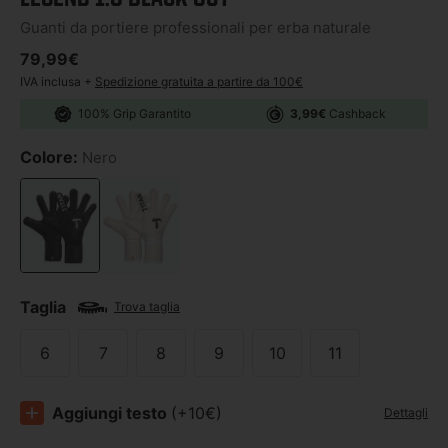
Guanti da portiere professionali per erba naturale
Prezzo di listino
79,99€
IVA inclusa +
Spedizione gratuita a partire da 100€
100% Grip Garantito
3,99€
Cashback
Colore:
Nero
Taglia
Trova taglia
6
7
8
9
10
11
Aggiungi testo
(+10€)
Dettagli