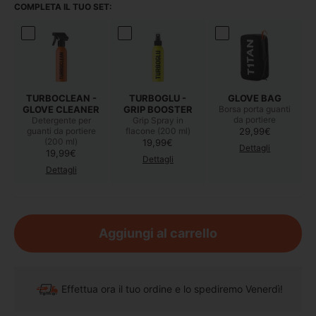
COMPLETA IL TUO SET:
TURBOCLEAN -
TURBOGLU -
GLOVE BAG
GLOVE CLEANER
GRIP BOOSTER
Borsa porta guanti
da portiere
Detergente per
Grip Spray in
Prezzo di listino
guanti da portiere
flacone (200 ml)
29,99€
(200 ml)
Prezzo di listino
19,99€
Dettagli
Prezzo di listino
19,99€
Dettagli
Dettagli
Aggiungi al carrello
Effettua ora il tuo ordine e lo spediremo Venerdì!