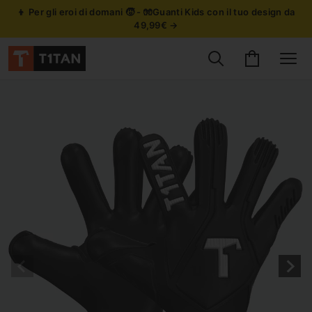
👦 Per gli eroi di domani 🧒 - 🧤Guanti Kids con il tuo design da
49,99€ →
Cerca prodotti
Carrello
Site