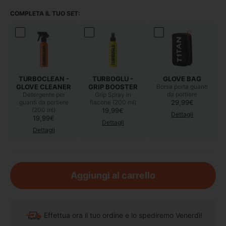
COMPLETA IL TUO SET:
TURBOCLEAN -
TURBOGLU -
GLOVE BAG
GLOVE CLEANER
GRIP BOOSTER
Borsa porta guanti
da portiere
Detergente per
Grip Spray in
Prezzo di listino
guanti da portiere
flacone (200 ml)
29,99€
(200 ml)
Prezzo di listino
19,99€
Dettagli
Prezzo di listino
19,99€
Dettagli
Dettagli
Aggiungi al carrello
Effettua ora il tuo ordine e lo spediremo Venerdì!