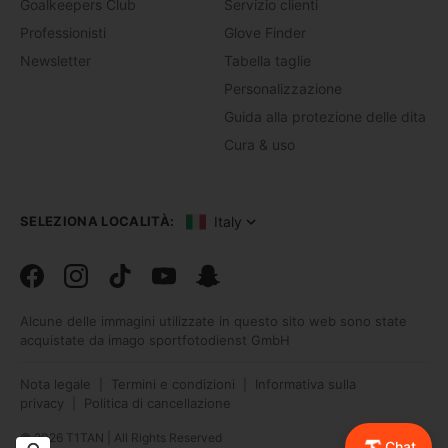
Goalkeepers Club
Servizio clienti
Professionisti
Glove Finder
Newsletter
Tabella taglie
Personalizzazione
Guida alla protezione delle dita
Cura & uso
Italy
SELEZIONA LOCALITÀ:
Facebook
Instagram
TikTok
TikTok
Snapchat
Alcune delle immagini utilizzate in questo sito web sono state
acquistate da imago sportfotodienst GmbH
Nota legale
Termini e condizioni
Informativa sulla
|
|
privacy
Politica di cancellazione
|
© 2026 T1TAN | All Rights Reserved
Chat