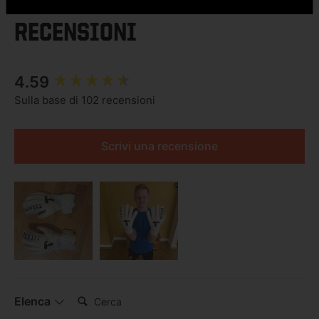
RECENSIONI
New content loaded
4.59
Sulla base di 102 recensioni
Scrivi una recensione
Cerca:
Elenca