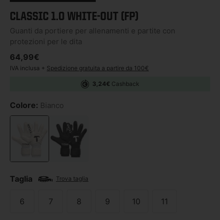
CLASSIC 1.0 WHITE-OUT (FP)
Guanti da portiere per allenamenti e partite con
protezioni per le dita
Prezzo di listino
64,99€
IVA inclusa +
Spedizione gratuita a partire da 100€
3,24€
Cashback
Colore:
Bianco
Taglia
Trova taglia
6
7
8
9
10
11