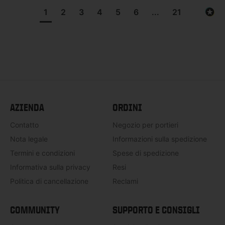
1
2
3
4
5
6
...
21
AZIENDA
ORDINI
Contatto
Negozio per portieri
Nota legale
Informazioni sulla spedizione
Termini e condizioni
Spese di spedizione
Informativa sulla privacy
Resi
Politica di cancellazione
Reclami
COMMUNITY
SUPPORTO E CONSIGLI