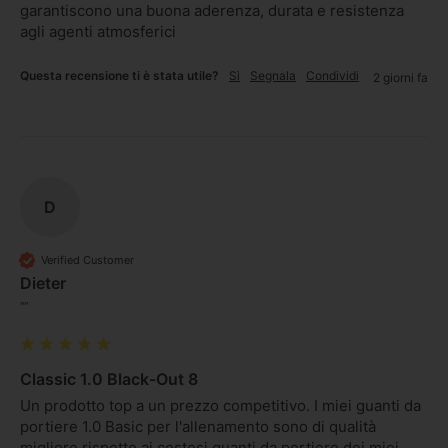
garantiscono una buona aderenza, durata e resistenza 
agli agenti atmosferici
Questa recensione ti è stata utile?
Sì
Segnala
Condividi
2 giorni fa
D
Verified Customer
Dieter
""
Classic 1.0 Black-Out 8
Un prodotto top a un prezzo competitivo. I miei guanti da 
portiere 1.0 Basic per l'allenamento sono di qualità 
migliore rispetto ai costosi guanti da portiere dei miei 