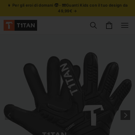
👦 Per gli eroi di domani 🧒 - 🧤Guanti Kids con il tuo design da
49,99€ →
Cerca prodotti
Carrello
Site