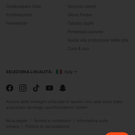
Goalkeepers Club
Servizio clienti
Professionisti
Glove Finder
Newsletter
Tabella taglie
Personalizzazione
Guida alla protezione delle dita
Cura & uso
Italy
SELEZIONA LOCALITÀ:
Facebook
Instagram
TikTok
TikTok
Snapchat
Alcune delle immagini utilizzate in questo sito web sono state
acquistate da imago sportfotodienst GmbH
Nota legale
Termini e condizioni
Informativa sulla
|
|
privacy
Politica di cancellazione
|