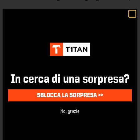
Posso restituire o cambiare i guanti se non
vanno bene?
A cosa serve la pellicola sul lattice e come
la devo rimuovere?
Per quale superficie/uso sono più adatti
questi guanti da portiere?
In cerca di una sorpresa?
Per quale condizione atmosferica sono più
adatti questi guanti da portiere?
SBLOCCA LA SORPRESA >>
No, grazie
Come posso lavare e prendermi cura
correttamente dei miei guanti?
Quanto durano in media i guanti da