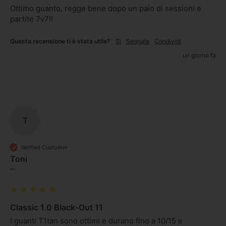
Ottimo guanto, regge bene dopo un paio di sessioni e 
partite 7v7!!
Questa recensione ti è stata utile?
Sì
Segnala
Condividi
un giorno fa
T
Verified Customer
Toni
""
Classic 1.0 Black-Out 11
I guanti T1tan sono ottimi e durano fino a 10/15 e 