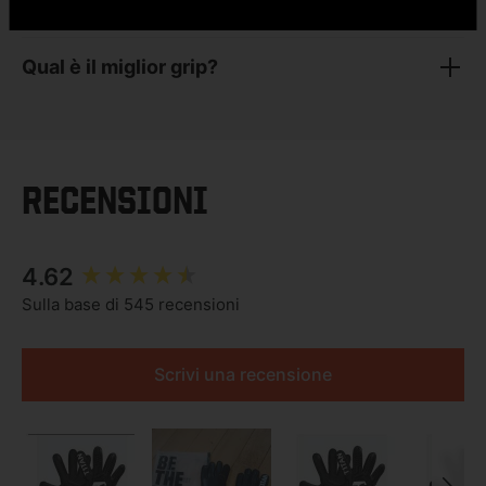
portiere?
Qual è il miglior grip?
RECENSIONI
New content loaded
4.62
Sulla base di 545 recensioni
Scrivi una recensione