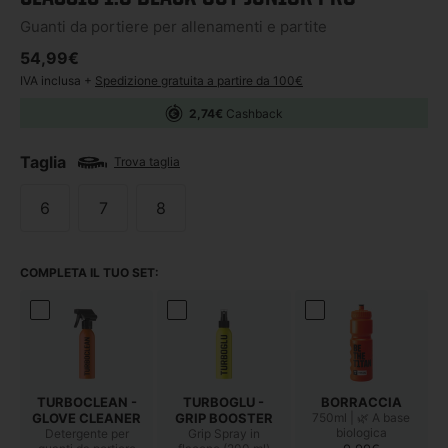
Guanti da portiere per allenamenti e partite
Prezzo di listino
54,99€
IVA inclusa +
Spedizione gratuita a partire da 100€
2,74€
Cashback
Taglia
Trova taglia
6
7
8
COMPLETA IL TUO SET:
TURBOCLEAN -
TURBOGLU -
BORRACCIA
GLOVE CLEANER
GRIP BOOSTER
750ml | 🌿 A base
biologica
Detergente per
Grip Spray in