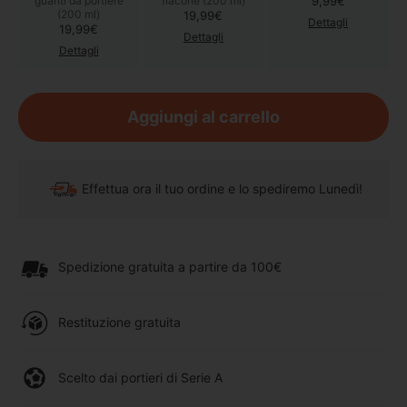
Prezzo di listino
guanti da portiere
flacone (200 ml)
9,99€
(200 ml)
Prezzo di listino
19,99€
Dettagli
Prezzo di listino
19,99€
Dettagli
Dettagli
Aggiungi al carrello
Effettua ora il tuo ordine e lo spediremo Lunedì!
Spedizione gratuita a partire da 100€
Restituzione gratuita
Scelto dai portieri di Serie A